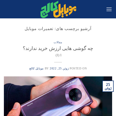
Ski
t
conten
آرشیو برچسب های:
تعمیرات موبایل
مقالات
چه گوشی هایی ارزش خرید ندارند؟
1 (1)
POSTED ON
ژوئن 25, 2022
BY
موبایل کالج
25
ژوئن