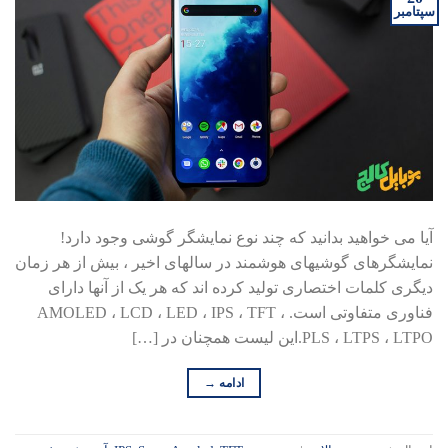
سپتامبر
آیا می خواهید بدانید که چند نوع نمایشگر گوشی وجود دارد!
نمایشگر­های گوشی­های هوشمند در سال­های اخیر ، بیش از هر زمان
دیگری کلمات اختصاری تولید کرده ­اند که هر یک از آن­ها دارای
فناوری متفاوتی است. AMOLED ، LCD ، LED ، IPS ، TFT ،
PLS ، LTPS ، LTPO.این لیست همچنان در […]
ادامه
→