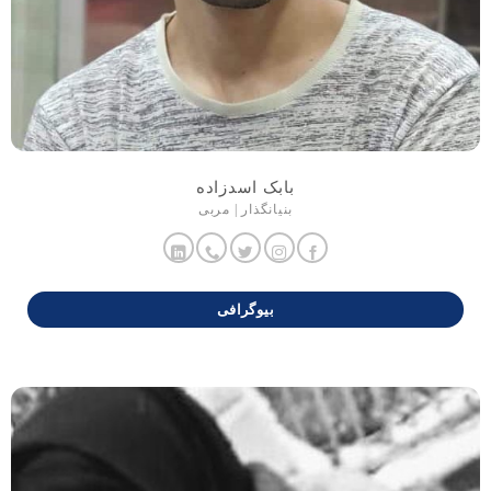
بابک اسدزاده
بنیانگذار | مربی
بیوگرافی