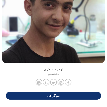
توحید ذاکری
متخصص
بیوگرافی