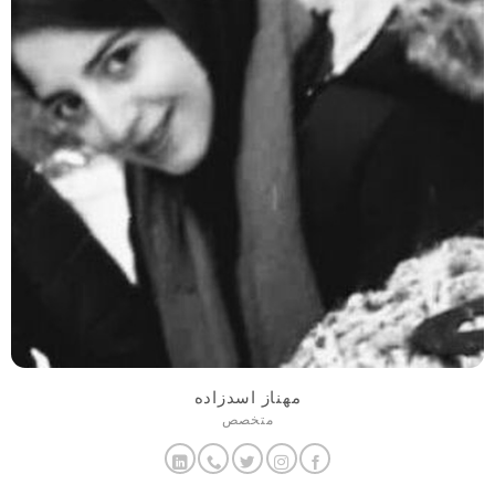
مهناز اسدزاده
متخصص