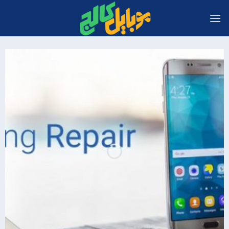
Ski
t
conten