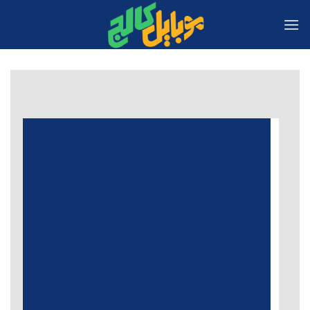
Ski
t
conten