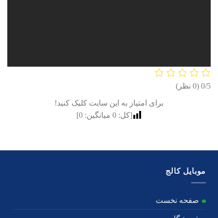
‫0/5
‫(0 نظر)
برای امتیاز به این سایت کلیک کنید!
[کل:
0
میانگین:
0
]
موبایل کالج
صفحه نخست